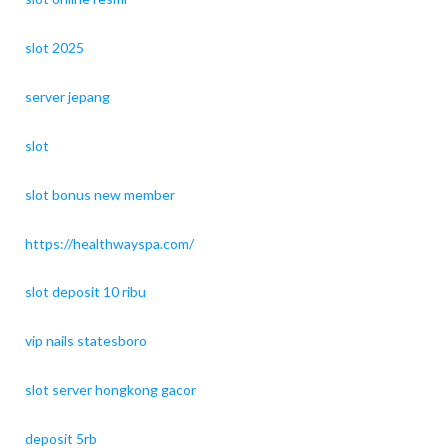
slot 2025
server jepang
slot
slot bonus new member
https://healthwayspa.com/
slot deposit 10 ribu
vip nails statesboro
slot server hongkong gacor
deposit 5rb