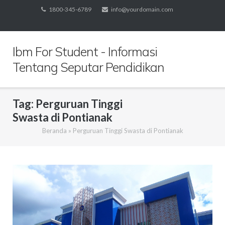
Skip
1800-345-6789
info@yourdomain.com
to
content
Ibm For Student - Informasi
Tentang Seputar Pendidikan
Tag:
Perguruan Tinggi
Swasta di Pontianak
Beranda
»
Perguruan Tinggi Swasta di Pontianak