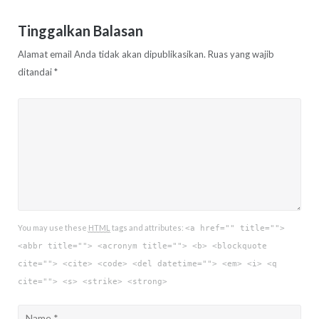
Tinggalkan Balasan
Alamat email Anda tidak akan dipublikasikan.
Ruas yang wajib
ditandai
*
You may use these
HTML
tags and attributes:
<a href="" title="">
<abbr title=""> <acronym title=""> <b> <blockquote
cite=""> <cite> <code> <del datetime=""> <em> <i> <q
cite=""> <s> <strike> <strong>