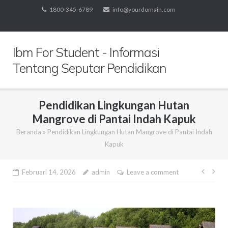
Skip
1800-345-6789
info@yourdomain.com
to
content
Ibm For Student - Informasi
Tentang Seputar Pendidikan
Pendidikan Lingkungan Hutan
Mangrove di Pantai Indah Kapuk
Beranda
»
Pendidikan Lingkungan Hutan Mangrove di Pantai Indah
Kapuk
Navi
Februari 14, 2026
admin
Leave a comment
pos