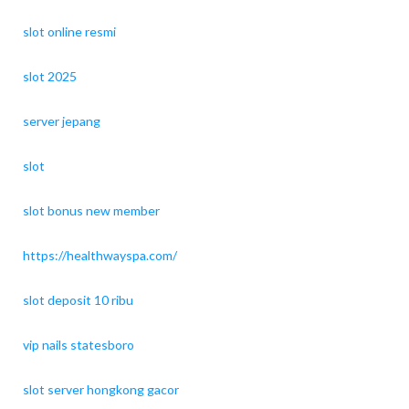
slot online resmi
slot 2025
server jepang
slot
slot bonus new member
https://healthwayspa.com/
slot deposit 10 ribu
vip nails statesboro
slot server hongkong gacor