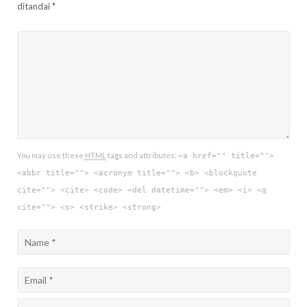
ditandai
*
You may use these
HTML
tags and attributes:
<a href="" title="">
<abbr title=""> <acronym title=""> <b> <blockquote
cite=""> <cite> <code> <del datetime=""> <em> <i> <q
cite=""> <s> <strike> <strong>