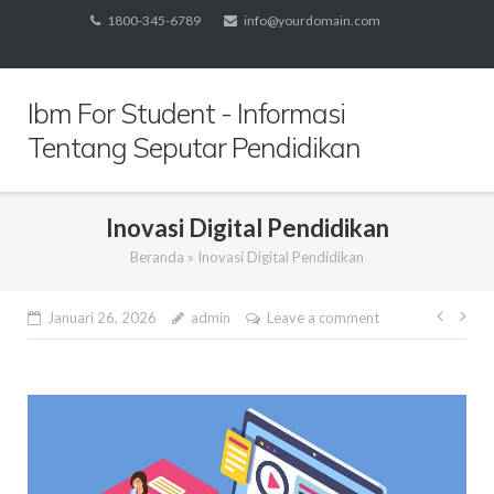
Skip
1800-345-6789
info@yourdomain.com
to
content
Ibm For Student - Informasi
Tentang Seputar Pendidikan
Inovasi Digital Pendidikan
Beranda
»
Inovasi Digital Pendidikan
Navi
Januari 26, 2026
admin
Leave a comment
pos