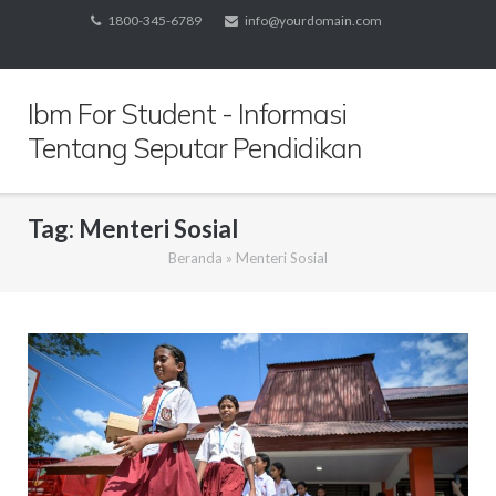
Skip
1800-345-6789
info@yourdomain.com
to
content
Ibm For Student - Informasi
Tentang Seputar Pendidikan
Tag:
Menteri Sosial
Beranda
»
Menteri Sosial