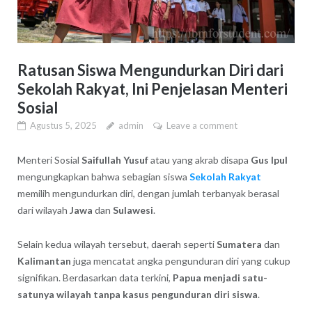
Ratusan Siswa Mengundurkan Diri dari
Sekolah Rakyat, Ini Penjelasan Menteri
Sosial
Agustus 5, 2025
admin
Leave a comment
Menteri Sosial
Saifullah Yusuf
atau yang akrab disapa
Gus Ipul
mengungkapkan bahwa sebagian siswa
Sekolah Rakyat
memilih mengundurkan diri, dengan jumlah terbanyak berasal
dari wilayah
Jawa
dan
Sulawesi
.
Selain kedua wilayah tersebut, daerah seperti
Sumatera
dan
Kalimantan
juga mencatat angka pengunduran diri yang cukup
signifikan. Berdasarkan data terkini,
Papua menjadi satu-
satunya wilayah tanpa kasus pengunduran diri siswa
.